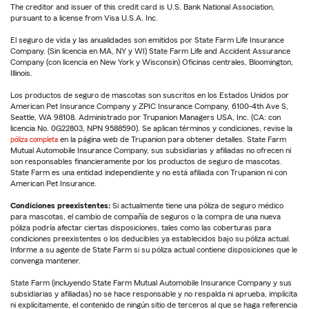
The creditor and issuer of this credit card is U.S. Bank National Association,
pursuant to a license from Visa U.S.A. Inc.
El seguro de vida y las anualidades son emitidos por State Farm Life Insurance
Company. (Sin licencia en MA, NY y WI) State Farm Life and Accident Assurance
Company (con licencia en New York y Wisconsin) Oficinas centrales, Bloomington,
Illinois.
Los productos de seguro de mascotas son suscritos en los Estados Unidos por
American Pet Insurance Company y ZPIC Insurance Company, 6100-4th Ave S,
Seattle, WA 98108. Administrado por Trupanion Managers USA, Inc. (CA: con
licencia No. 0G22803, NPN 9588590). Se aplican términos y condiciones, revise la
póliza completa
en la página web de Trupanion para obtener detalles. State Farm
Mutual Automobile Insurance Company, sus subsidiarias y afiliadas no ofrecen ni
son responsables financieramente por los productos de seguro de mascotas.
State Farm es una entidad independiente y no está afiliada con Trupanion ni con
American Pet Insurance.
Condiciones preexistentes:
Si actualmente tiene una póliza de seguro médico
para mascotas, el cambio de compañía de seguros o la compra de una nueva
póliza podría afectar ciertas disposiciones, tales como las coberturas para
condiciones preexistentes o los deducibles ya establecidos bajo su póliza actual.
Informe a su agente de State Farm si su póliza actual contiene disposiciones que le
convenga mantener.
State Farm (incluyendo State Farm Mutual Automobile Insurance Company y sus
subsidiarias y afiliadas) no se hace responsable y no respalda ni aprueba, implícita
ni explícitamente, el contenido de ningún sitio de terceros al que se haga referencia