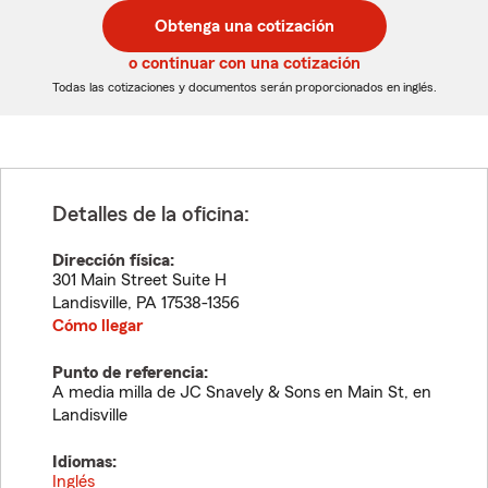
postal
postal
Obtenga una cotización
de
de
5
5
o continuar con una cotización
dígitos
dígitos
Todas las cotizaciones y documentos serán proporcionados en inglés.
Detalles de la oficina:
Dirección física:
301 Main Street Suite H
Landisville
,
PA
17538-1356
Cómo llegar
Punto de referencia:
A media milla de JC Snavely & Sons en Main St, en
Landisville
Idiomas:
Inglés