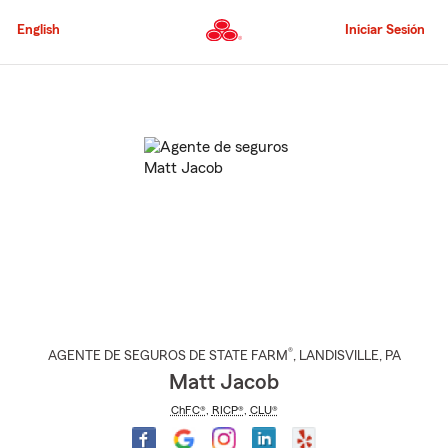
Pasar
al
English
Iniciar Sesión
contenido
principal
Comienzo
del
contenido
principal
®
AGENTE DE SEGUROS DE STATE FARM
,
LANDISVILLE
, PA
Matt Jacob
ChFC®
,
RICP®
,
CLU®