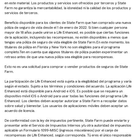
en este material. Los productos y servicios son ofrecidos por terceros y State
Farm no garantiza la mercantabilidad, la idoneidad ni la calidad de los productos y
servicios de terceros.
Beneficio disponible para los clientes de State Farm que han comprado una nueva
póliza de seguro de vida desde el 1 de enero de 2022. Si bien cualquier persona
mayor de 18 años puede unirse a Life Enhanced, es posible que ciertas funciones
de la aplicación, incluyendo las recompensas, no estén disponibles a menos que
tengas una póliza de seguro de vida elegible de State Farm.En este momento, los
titulares de póliza en Florida y New York no son elegibles para el programa
completo.Ten en cuenta que algunos titulares de póliza pueden experimentar un
retraso antes de que una nueva póliza sea elegible para recompensas.
Esto no es una solicitud para comprar o vender productos de seguros de State
Farm.
La participación de Life Enhanced está sujeta a la elegibilidad del programa y varía
según el estado. Sujeto a los términos y condiciones del acuerdo. La aplicación Life
Enhanced está disponible para Android e iOS. Es posible que se requiera un
dispositivo móvil iOS o Android para usar todas las funciones del programa Life
Enhanced. Los clientes deben aceptar autorizar a State Farm a recopilar datos
sobre salud y bienestar. Los usuarios de aplicaciones móviles deben aceptar un
acuerdo de licencia.
De conformidad con la ley de impuestos pertinente, State Farm puede enviarte y
presentar ante el Servicio de Impuestos Internos y/u otra autoridad de impuestos
aplicable un Formulario 1099-MISC (ingresos misceláneos) por el canje de
recompensas de Life Enhanced, según corresponda. Tú eres el único responsable