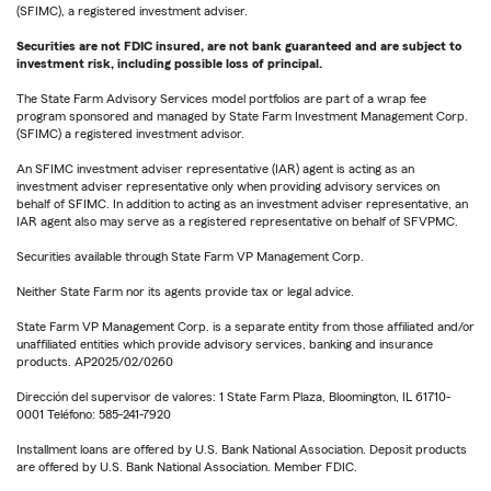
(SFIMC), a registered investment adviser.
Securities are not FDIC insured, are not bank guaranteed and are subject to
investment risk, including possible loss of principal.
The State Farm Advisory Services model portfolios are part of a wrap fee
program sponsored and managed by State Farm Investment Management Corp.
(SFIMC) a registered investment advisor.
An SFIMC investment adviser representative (IAR) agent is acting as an
investment adviser representative only when providing advisory services on
behalf of SFIMC. In addition to acting as an investment adviser representative, an
IAR agent also may serve as a registered representative on behalf of SFVPMC.
Securities available through State Farm VP Management Corp.
Neither State Farm nor its agents provide tax or legal advice.
State Farm VP Management Corp. is a separate entity from those affiliated and/or
unaffiliated entities which provide advisory services, banking and insurance
products. AP2025/02/0260
Dirección del supervisor de valores: 1 State Farm Plaza, Bloomington, IL 61710-
0001 Teléfono: 585-241-7920
Installment loans are offered by U.S. Bank National Association. Deposit products
are offered by U.S. Bank National Association. Member FDIC.