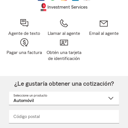
Investment Services
Agente de texto
Llamar al agente
Email al agente
Pagar una factura
Obtén una tarjeta
de identificación
¿Le gustaría obtener una cotización?
Seleccione un producto
Seleccione
un
nombre
de
producto
del
Código postal
Ingresa
Ingresa
_____
menú
un
un
desplegable
código
código